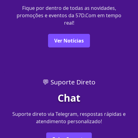
Fique por dentro de todas as novidades,
promoções e eventos da 57D.Com em tempo
real!
Ver Notícias
💬 Suporte Direto
Chat
Suporte direto via Telegram, respostas rápidas e
atendimento personalizado!