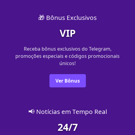
🎁 Bônus Exclusivos
VIP
Receba bônus exclusivos do Telegram,
promoções especiais e códigos promocionais
únicos!
Ver Bônus
📢 Notícias em Tempo Real
24/7