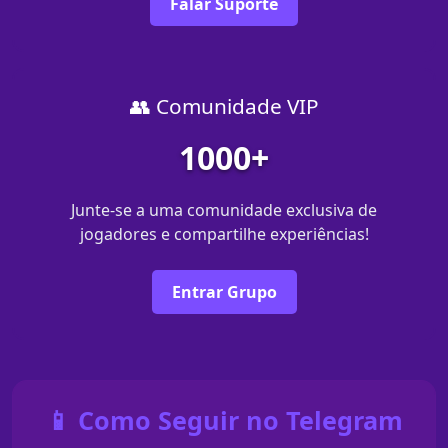
Falar Suporte
👥 Comunidade VIP
1000+
Junte-se a uma comunidade exclusiva de
jogadores e compartilhe experiências!
Entrar Grupo
📱 Como Seguir no Telegram