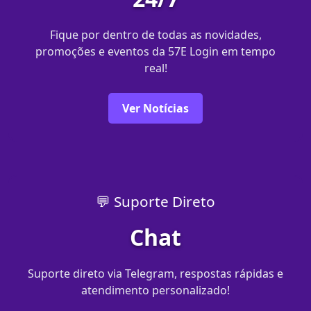
Fique por dentro de todas as novidades,
promoções e eventos da 57E Login em tempo
real!
Ver Notícias
💬 Suporte Direto
Chat
Suporte direto via Telegram, respostas rápidas e
atendimento personalizado!