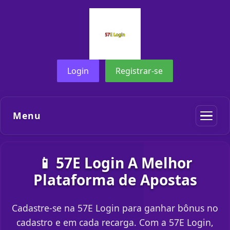
Login
Registrar-se
Menu
📱 57E Login A Melhor
Plataforma de Apostas
Cadastre-se na 57E Login para ganhar bônus no
cadastro e em cada recarga. Com a 57E Login,