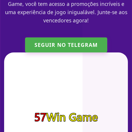
Game, você tem acesso a promoções incríveis e
uma experiência de jogo inigualável. Junte-se aos
vencedores agora!
SEGUIR NO TELEGRAM