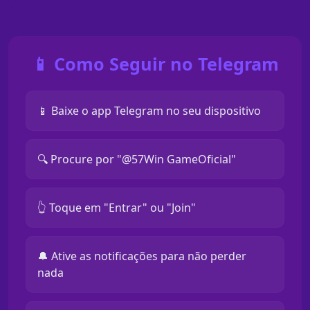
📱 Como Seguir no Telegram
📱 Baixe o app Telegram no seu dispositivo
🔍 Procure por "@57Win GameOficial"
👆 Toque em "Entrar" ou "Join"
🔔 Ative as notificações para não perder
nada