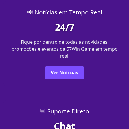
📢 Notícias em Tempo Real
24/7
Fique por dentro de todas as novidades,
promoções e eventos da 57Win Game em tempo
real!
Ver Notícias
💬 Suporte Direto
Chat