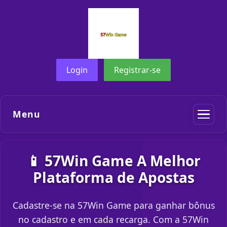
Login
Registrar-se
Menu
📱 57Win Game A Melhor
Plataforma de Apostas
Cadastre-se na 57Win Game para ganhar bônus
no cadastro e em cada recarga. Com a 57Win