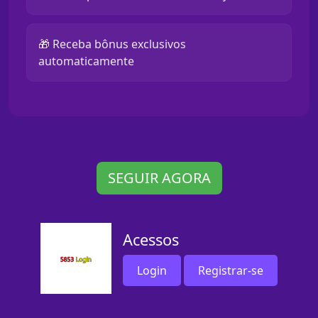
🎁 Receba bônus exclusivos
automaticamente
SEGUIR AGORA
Acessos
Login
Registrar-se