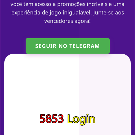
você tem acesso a promoções incríveis e uma
experiência de jogo inigualável. Junte-se aos
vencedores agora!
SEGUIR NO TELEGRAM