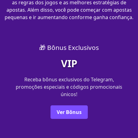
as regras dos jogos e as melhores estratégias de
apostas. Além disso, você pode começar com apostas
pequenas e ir aumentando conforme ganha confiança.
🎁 Bônus Exclusivos
VIP
Receba bônus exclusivos do Telegram,
promoções especiais e códigos promocionais
únicos!
Ver Bônus