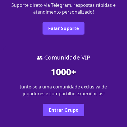
Suporte direto via Telegram, respostas rápidas e
atendimento personalizado!
Falar Suporte
👥 Comunidade VIP
1000+
Junte-se a uma comunidade exclusiva de
jogadores e compartilhe experiências!
Entrar Grupo