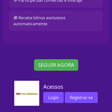
💬 Participe das conversas e interaja
🎁 Receba bônus exclusivos
automaticamente
SEGUIR AGORA
Acessos
Login
Registrar-se