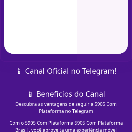
📱 Canal Oficial no Telegram!
📱 Benefícios do Canal
Descubra as vantagens de seguir a 5905 Com
Plataforma no Telegram
Com o 5905 Com Plataforma 5905 Com Plataforma
Brasil , você aproveita uma experiência móvel