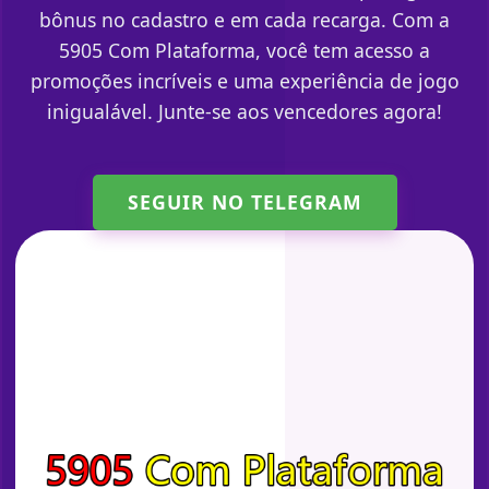
bônus no cadastro e em cada recarga. Com a
5905 Com Plataforma, você tem acesso a
promoções incríveis e uma experiência de jogo
inigualável. Junte-se aos vencedores agora!
SEGUIR NO TELEGRAM