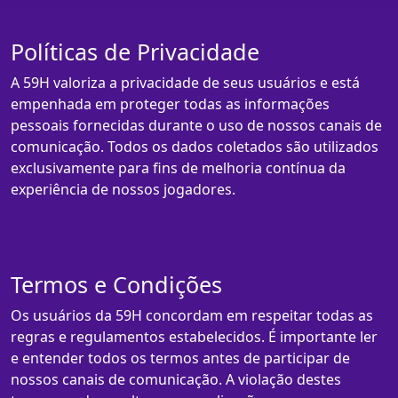
Políticas de Privacidade
A 59H valoriza a privacidade de seus usuários e está
empenhada em proteger todas as informações
pessoais fornecidas durante o uso de nossos canais de
comunicação. Todos os dados coletados são utilizados
exclusivamente para fins de melhoria contínua da
experiência de nossos jogadores.
Termos e Condições
Os usuários da 59H concordam em respeitar todas as
regras e regulamentos estabelecidos. É importante ler
e entender todos os termos antes de participar de
nossos canais de comunicação. A violação destes