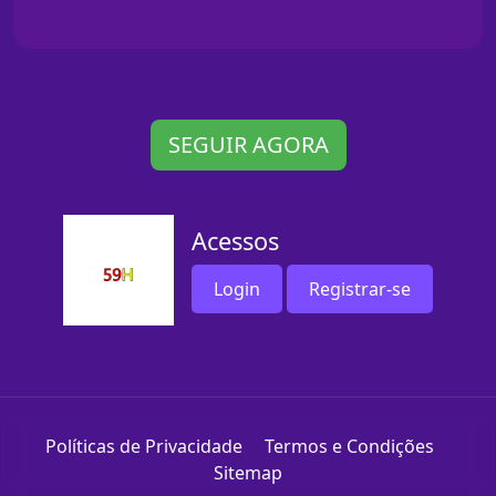
SEGUIR AGORA
Acessos
Login
Registrar-se
Políticas de Privacidade
Termos e Condições
Sitemap