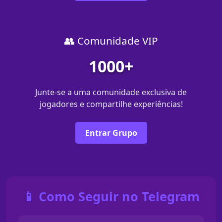
👥 Comunidade VIP
1000+
Junte-se a uma comunidade exclusiva de
jogadores e compartilhe experiências!
Entrar Grupo
📱 Como Seguir no Telegram