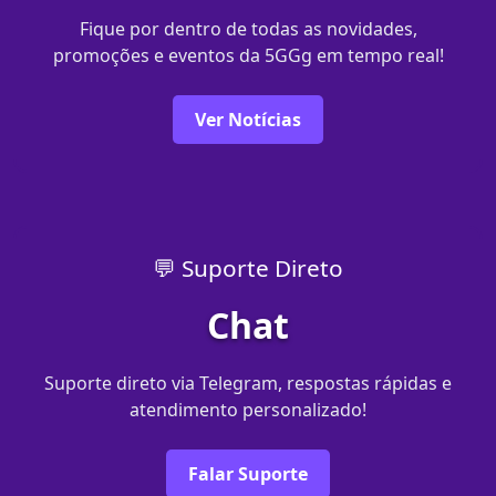
Fique por dentro de todas as novidades,
promoções e eventos da 5GGg em tempo real!
Ver Notícias
💬 Suporte Direto
Chat
Suporte direto via Telegram, respostas rápidas e
atendimento personalizado!
Falar Suporte