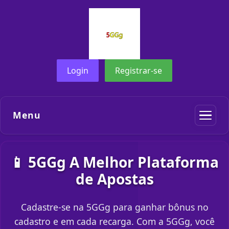
Login
Registrar-se
Menu
📱 5GGg A Melhor Plataforma
de Apostas
Cadastre-se na 5GGg para ganhar bônus no
cadastro e em cada recarga. Com a 5GGg, você