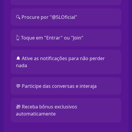
🔍 Procure por "@5LOficial"
👆 Toque em "Entrar" ou "Join"
🔔 Ative as notificações para não perder
nada
💬 Participe das conversas e interaja
🎁 Receba bônus exclusivos
automaticamente