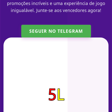
promoções incríveis e uma experiência de jogo
inigualável. Junte-se aos vencedores agora!
SEGUIR NO TELEGRAM