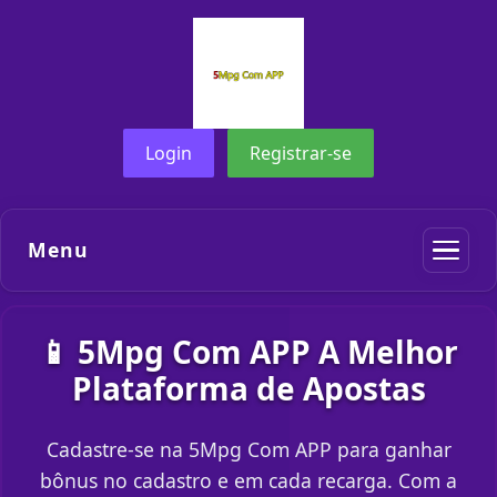
Login
Registrar-se
Menu
📱 5Mpg Com APP A Melhor
Plataforma de Apostas
Cadastre-se na 5Mpg Com APP para ganhar
bônus no cadastro e em cada recarga. Com a