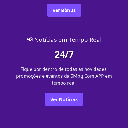
Ver Bônus
📢 Notícias em Tempo Real
24/7
Fique por dentro de todas as novidades,
promoções e eventos da 5Mpg Com APP em
tempo real!
Ver Notícias