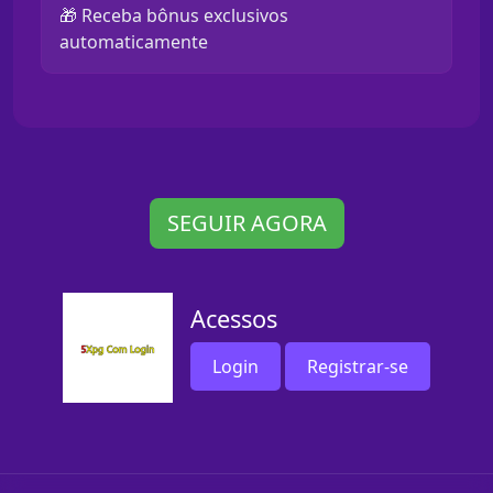
🎁 Receba bônus exclusivos
automaticamente
SEGUIR AGORA
Acessos
Login
Registrar-se