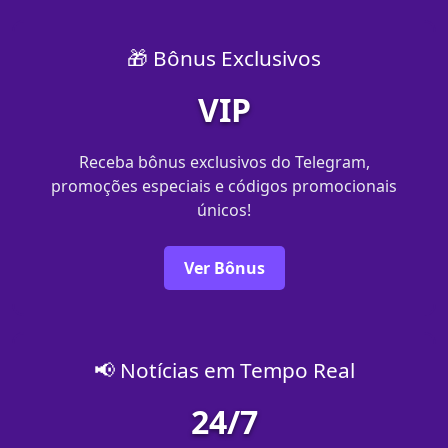
🎁 Bônus Exclusivos
VIP
Receba bônus exclusivos do Telegram,
promoções especiais e códigos promocionais
únicos!
Ver Bônus
📢 Notícias em Tempo Real
24/7