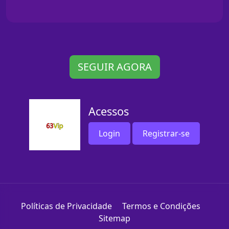
SEGUIR AGORA
Acessos
Login
Registrar-se
Políticas de Privacidade
Termos e Condições
Sitemap