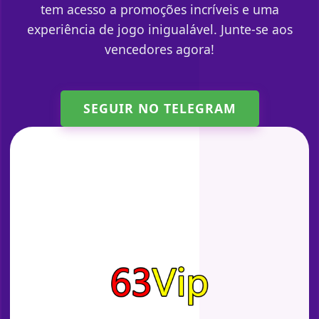
tem acesso a promoções incríveis e uma
experiência de jogo inigualável. Junte-se aos
vencedores agora!
SEGUIR NO TELEGRAM