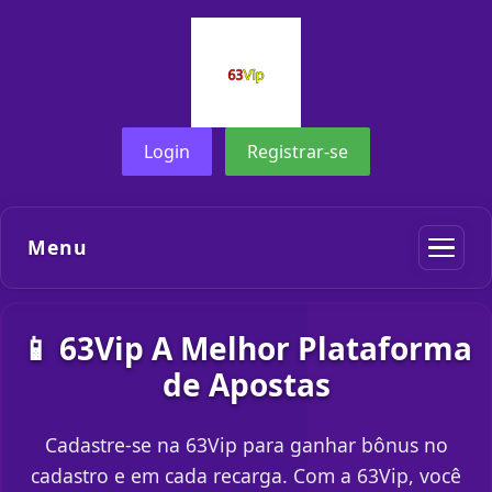
Login
Registrar-se
Menu
📱 63Vip A Melhor Plataforma
de Apostas
Cadastre-se na 63Vip para ganhar bônus no
cadastro e em cada recarga. Com a 63Vip, você