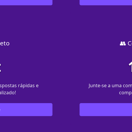
reto
👥 
t
espostas rápidas e
Junte-se a uma com
lizado!
compa
e