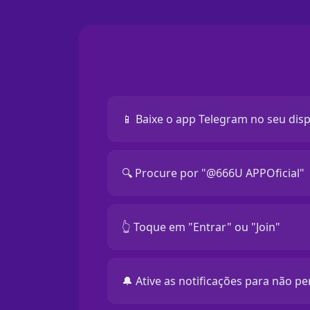
📱 Baixe o app Telegram no seu disp
🔍 Procure por "@666U APPOficial"
👆 Toque em "Entrar" ou "Join"
🔔 Ative as notificações para não p