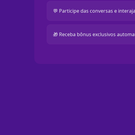
💬 Participe das conversas e interaj
🎁 Receba bônus exclusivos autom