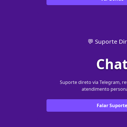
💬 Suporte Di
Cha
Suporte direto via Telegram, r
atendimento persona
Falar Suport