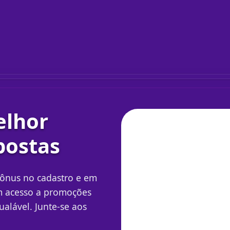
elhor
postas
ônus no cadastro e em
m acesso a promoções
ualável. Junte-se aos