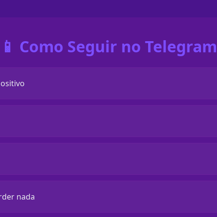
📱 Como Seguir no Telegram
ositivo
erder nada