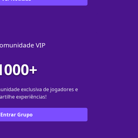
Comunidade VIP
1000+
unidade exclusiva de jogadores e
rtilhe experiências!
Entrar Grupo