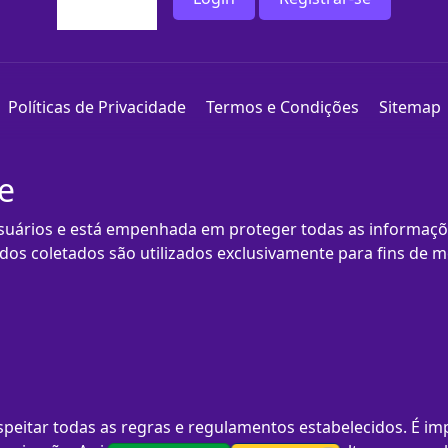
Políticas de Privacidade
Termos e Condições
Sitemap
de
usuários e está empenhada em proteger todas as informaçõ
os coletados são utilizados exclusivamente para fins de m
eitar todas as regras e regulamentos estabelecidos. É imp