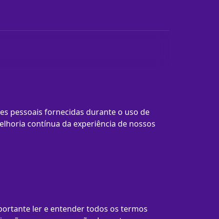
es pessoais fornecidas durante o uso de
elhoria contínua da experiência de nossos
ortante ler e entender todos os termos