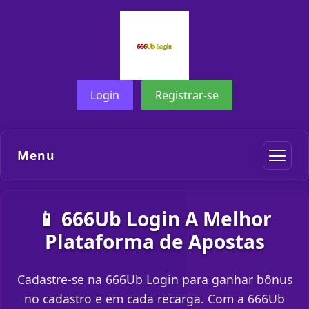
Login
Registrar-se
Menu
📱 666Ub Login A Melhor
Plataforma de Apostas
Cadastre-se na 666Ub Login para ganhar bônus
no cadastro e em cada recarga. Com a 666Ub