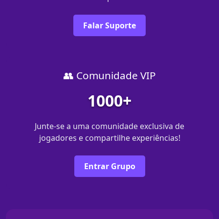
Falar Suporte
👥 Comunidade VIP
1000+
Junte-se a uma comunidade exclusiva de
jogadores e compartilhe experiências!
Entrar Grupo