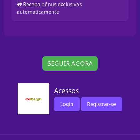
🎁 Receba bônus exclusivos
automaticamente
SEGUIR AGORA
Acessos
Login
Registrar-se