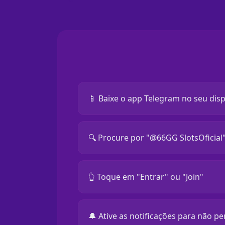
📱 Baixe o app Telegram no seu disp
🔍 Procure por "@66GG SlotsOficial
👆 Toque em "Entrar" ou "Join"
🔔 Ative as notificações para não p