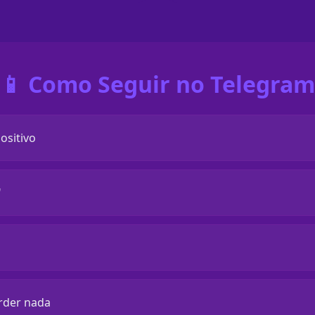
📱 Como Seguir no Telegram
ositivo
"
erder nada