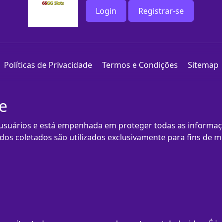
Login
Registrar-se
Políticas de Privacidade
Termos e Condições
Sitemap
de
s usuários e está empenhada em proteger todas as informa
os coletados são utilizados exclusivamente para fins de m