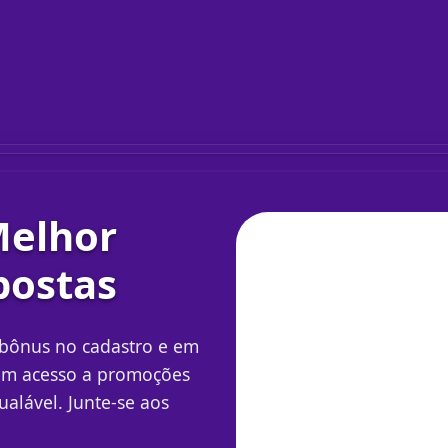
Melhor
postas
 bônus no cadastro e em
tem acesso a promoções
ualável. Junte-se aos