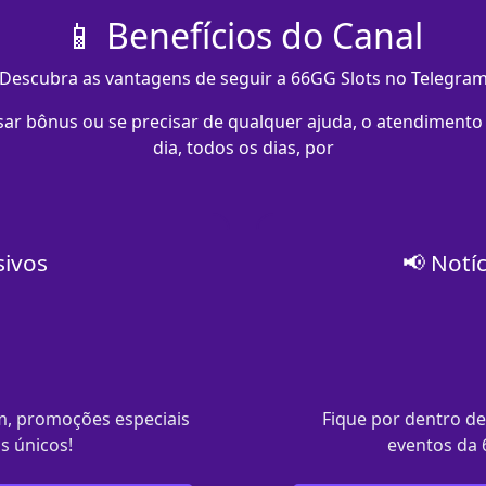
📱 Benefícios do Canal
Descubra as vantagens de seguir a 66GG Slots no Telegra
sar bônus ou se precisar de qualquer ajuda, o atendimento 
dia, todos os dias, por
sivos
📢 Notí
m, promoções especiais
Fique por dentro d
s únicos!
eventos da 