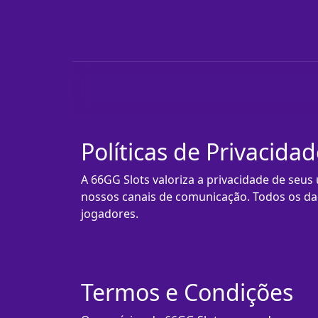
Políticas de Privacida
A 66GG Slots valoriza a privacidade de seu
nossos canais de comunicação. Todos os dad
jogadores.
Termos e Condições