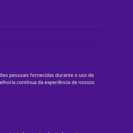
ções pessoais fornecidas durante o uso de
elhoria contínua da experiência de nossos