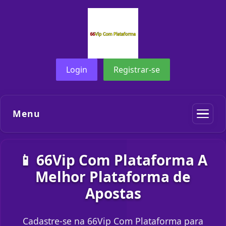
Login
Registrar-se
Menu
📱 66Vip Com Plataforma A
Melhor Plataforma de
Apostas
Cadastre-se na 66Vip Com Plataforma para