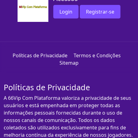
Login
Registrar-se
Políticas de Privacidade
Termos e Condições
Sitemap
Políticas de Privacidade
A 66Vip Com Plataforma valoriza a privacidade de seus
usuários e está empenhada em proteger todas as
informações pessoais fornecidas durante o uso de
nossos canais de comunicação. Todos os dados
coletados são utilizados exclusivamente para fins de
melhoria contínua da experiência de nossos jogadores.