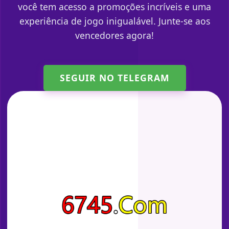
você tem acesso a promoções incríveis e uma
experiência de jogo inigualável. Junte-se aos
vencedores agora!
SEGUIR NO TELEGRAM