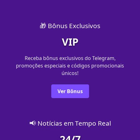
🎁 Bônus Exclusivos
VIP
Receba bônus exclusivos do Telegram,
promoções especiais e códigos promocionais
únicos!
Ver Bônus
📢 Notícias em Tempo Real
24/7