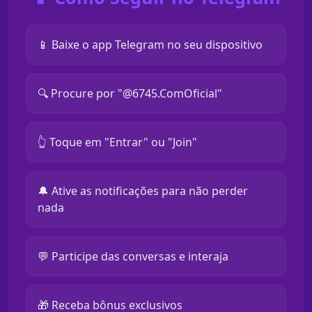
📱 Baixe o app Telegram no seu dispositivo
🔍 Procure por "@6745.ComOficial"
👆 Toque em "Entrar" ou "Join"
🔔 Ative as notificações para não perder
nada
💬 Participe das conversas e interaja
🎁 Receba bônus exclusivos