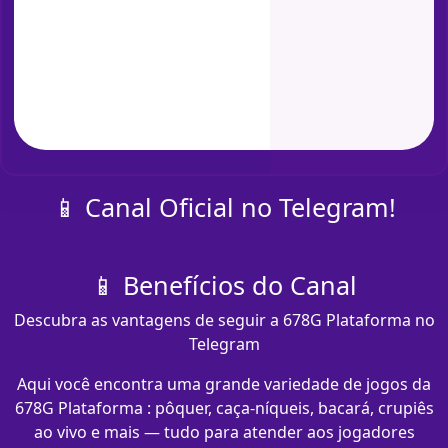
📱 Canal Oficial no Telegram!
📱 Benefícios do Canal
Descubra as vantagens de seguir a 678G Plataforma no
Telegram
Aqui você encontra uma grande variedade de jogos da
678G Plataforma : pôquer, caça-níqueis, bacará, crupiês
ao vivo e mais — tudo para atender aos jogadores