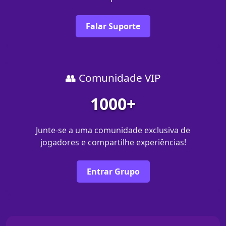
Falar Suporte
👥 Comunidade VIP
1000+
Junte-se a uma comunidade exclusiva de
jogadores e compartilhe experiências!
Entrar Grupo