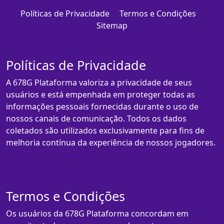
Políticas de Privacidade
Termos e Condições
Sitemap
Políticas de Privacidade
A 678G Plataforma valoriza a privacidade de seus
usuários e está empenhada em proteger todas as
informações pessoais fornecidas durante o uso de
nossos canais de comunicação. Todos os dados
coletados são utilizados exclusivamente para fins de
melhoria contínua da experiência de nossos jogadores.
Termos e Condições
Os usuários da 678G Plataforma concordam em