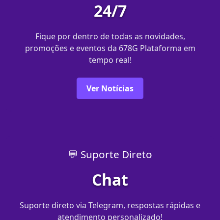
24/7
Fique por dentro de todas as novidades,
promoções e eventos da 678G Plataforma em
tempo real!
Ver Notícias
💬 Suporte Direto
Chat
Suporte direto via Telegram, respostas rápidas e
atendimento personalizado!