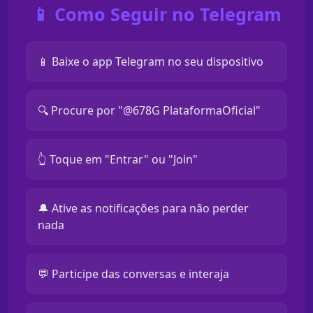
📱 Como Seguir no Telegram
📱 Baixe o app Telegram no seu dispositivo
🔍 Procure por "@678G PlataformaOficial"
👆 Toque em "Entrar" ou "Join"
🔔 Ative as notificações para não perder
nada
💬 Participe das conversas e interaja