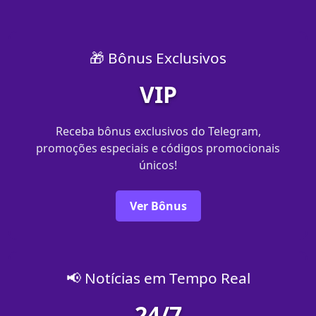
🎁 Bônus Exclusivos
VIP
Receba bônus exclusivos do Telegram,
promoções especiais e códigos promocionais
únicos!
Ver Bônus
📢 Notícias em Tempo Real
24/7