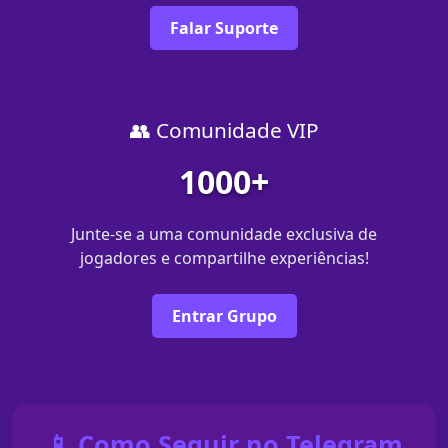
Falar Suporte
👥 Comunidade VIP
1000+
Junte-se a uma comunidade exclusiva de
jogadores e compartilhe experiências!
Entrar Grupo
📱 Como Seguir no Telegram