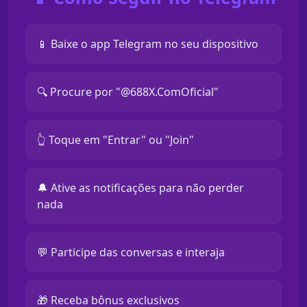
📱 Baixe o app Telegram no seu dispositivo
🔍 Procure por "@688X.ComOficial"
👆 Toque em "Entrar" ou "Join"
🔔 Ative as notificações para não perder
nada
💬 Participe das conversas e interaja
🎁 Receba bônus exclusivos