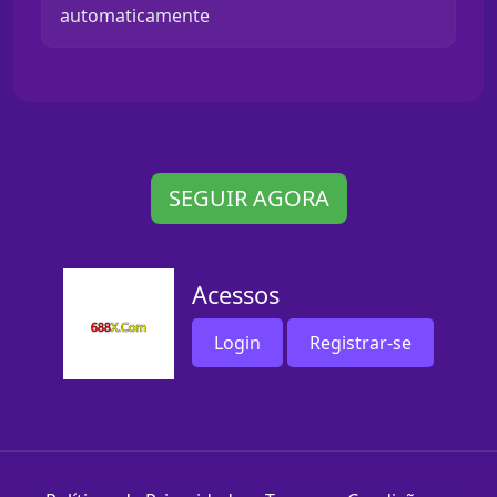
automaticamente
SEGUIR AGORA
Acessos
Login
Registrar-se