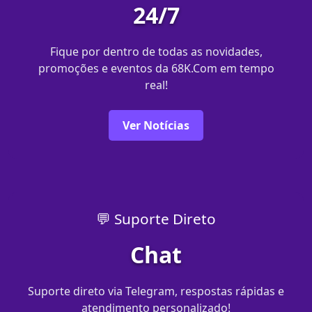
24/7
Fique por dentro de todas as novidades,
promoções e eventos da 68K.Com em tempo
real!
Ver Notícias
💬 Suporte Direto
Chat
Suporte direto via Telegram, respostas rápidas e
atendimento personalizado!