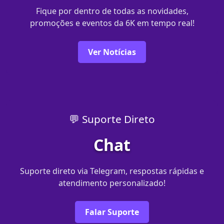
Fique por dentro de todas as novidades,
promoções e eventos da 6K em tempo real!
Ver Notícias
💬 Suporte Direto
Chat
Suporte direto via Telegram, respostas rápidas e
atendimento personalizado!
Falar Suporte