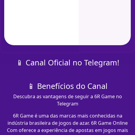
📱 Canal Oficial no Telegram!
📱 Benefícios do Canal
Descubra as vantagens de seguir a 6R Game no
Telegram
6R Game é uma das marcas mais conhecidas na
indústria brasileira de jogos de azar. 6R Game Online
Com oferece a experiência de apostas em jogos mais