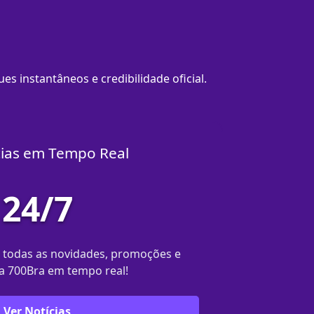
es instantâneos e credibilidade oficial.
cias em Tempo Real
24/7
e todas as novidades, promoções e
a 700Bra em tempo real!
Ver Notícias