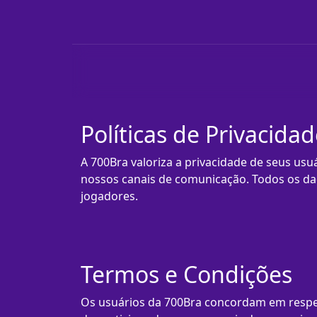
Políticas de Privacida
A 700Bra valoriza a privacidade de seus us
nossos canais de comunicação. Todos os dad
jogadores.
Termos e Condições
Os usuários da 700Bra concordam em respeit