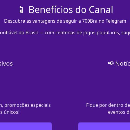
📱 Benefícios do Canal
Descubra as vantagens de seguir a 700Bra no Telegram
confiável do Brasil — com centenas de jogos populares, saqu
sivos
📢 Notí
m, promoções especiais
Fique por dentro d
s únicos!
eventos d