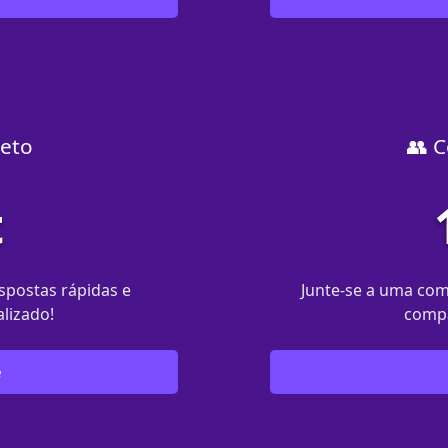
reto
👥 
t
espostas rápidas e
Junte-se a uma com
lizado!
compa
e