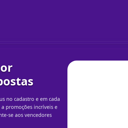
hor
postas
us no cadastro e em cada
 a promoções incríveis e
unte-se aos vencedores