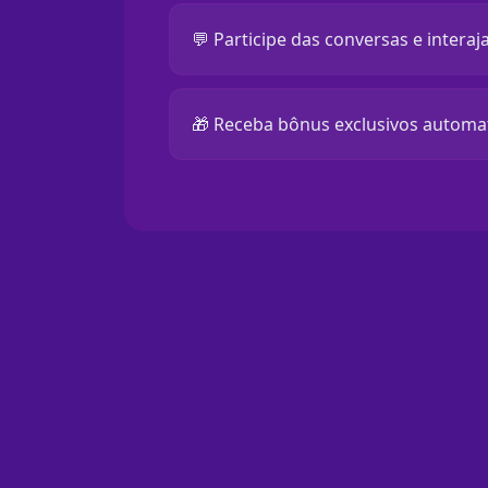
💬 Participe das conversas e interaj
🎁 Receba bônus exclusivos autom