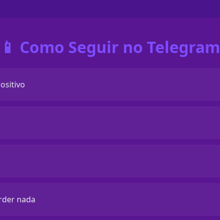
📱 Como Seguir no Telegram
ositivo
erder nada