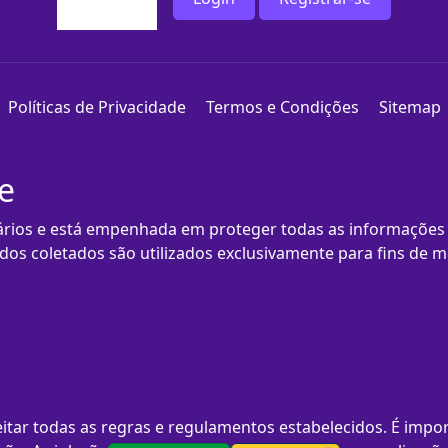
Políticas de Privacidade
Termos e Condições
Sitemap
de
uários e está empenhada em proteger todas as informações
os coletados são utilizados exclusivamente para fins de m
ar todas as regras e regulamentos estabelecidos. É impor