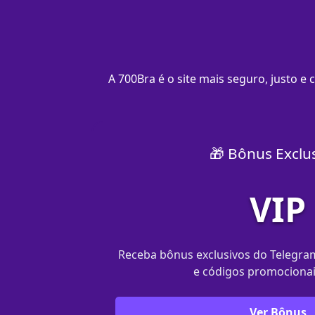
A 700Bra é o site mais seguro, justo e 
🎁 Bônus Exclu
VIP
Receba bônus exclusivos do Telegra
e códigos promocionai
Ver Bônus