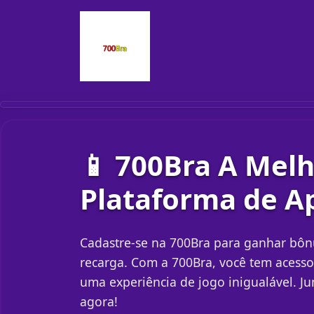
📱 700Bra A Mel
Plataforma de A
Cadastre-se na 700Bra para ganhar bôn
recarga. Com a 700Bra, você tem acesso
uma experiência de jogo inigualável. J
agora!