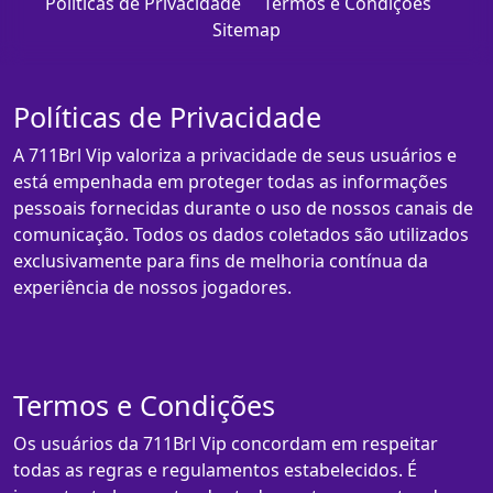
Políticas de Privacidade
Termos e Condições
Sitemap
Políticas de Privacidade
A 711Brl Vip valoriza a privacidade de seus usuários e
está empenhada em proteger todas as informações
pessoais fornecidas durante o uso de nossos canais de
comunicação. Todos os dados coletados são utilizados
exclusivamente para fins de melhoria contínua da
experiência de nossos jogadores.
Termos e Condições
Os usuários da 711Brl Vip concordam em respeitar
todas as regras e regulamentos estabelecidos. É