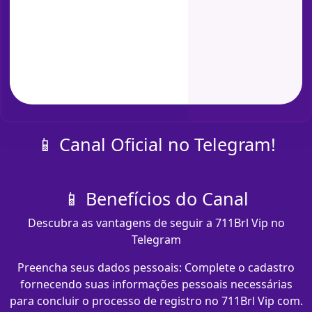
📱 Canal Oficial no Telegram!
📱 Benefícios do Canal
Descubra as vantagens de seguir a 711Brl Vip no
Telegram
Preencha seus dados pessoais: Complete o cadastro
fornecendo suas informações pessoais necessárias
para concluir o processo de registro no 711Brl Vip com​.