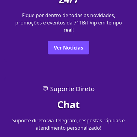
Fique por dentro de todas as novidades,
promoções e eventos da 711Brl Vip em tempo
real!
Ver Notícias
💬 Suporte Direto
Chat
Suporte direto via Telegram, respostas rápidas e
atendimento personalizado!