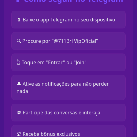
📱 Baixe o app Telegram no seu dispositivo
🔍 Procure por "@711Brl VipOficial"
👆 Toque em "Entrar" ou "Join"
🔔 Ative as notificações para não perder
nada
💬 Participe das conversas e interaja
🎁 Receba bônus exclusivos