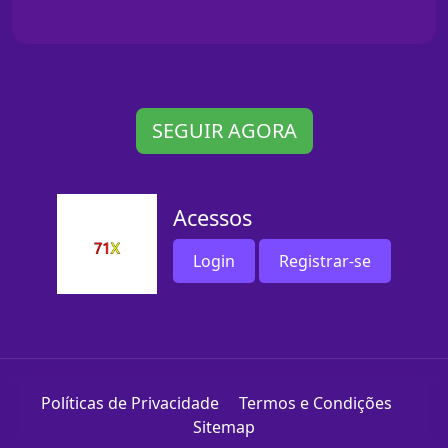
SEGUIR AGORA
Acessos
Login
Registrar-se
Políticas de Privacidade
Termos e Condições
Sitemap