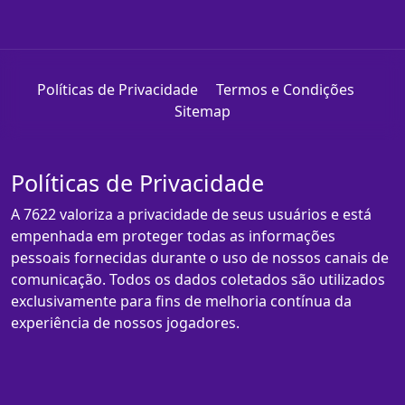
Políticas de Privacidade
Termos e Condições
Sitemap
Políticas de Privacidade
A 7622 valoriza a privacidade de seus usuários e está
empenhada em proteger todas as informações
pessoais fornecidas durante o uso de nossos canais de
comunicação. Todos os dados coletados são utilizados
exclusivamente para fins de melhoria contínua da
experiência de nossos jogadores.