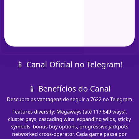
📱 Canal Oficial no Telegram!
📱 Benefícios do Canal
Descubra as vantagens de seguir a 7622 no Telegram
Features diversity: Megaways (até 117.649 ways),
cluster pays, cascading wins, expanding wilds, sticky
symbols, bonus buy options, progressive jackpots
networked cross-operator. Cada game passa por