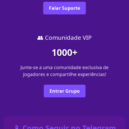
Falar Suporte
👥 Comunidade VIP
1000+
Junte-se a uma comunidade exclusiva de
jogadores e compartilhe experiências!
Entrar Grupo
📱 Como Seguir no Telegram