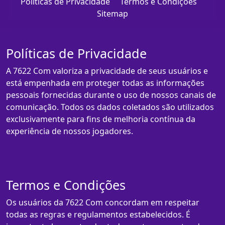
Políticas de Privacidade
Termos e Condições
Sitemap
Políticas de Privacidade
A 7622 Com valoriza a privacidade de seus usuários e
está empenhada em proteger todas as informações
pessoais fornecidas durante o uso de nossos canais de
comunicação. Todos os dados coletados são utilizados
exclusivamente para fins de melhoria contínua da
experiência de nossos jogadores.
Termos e Condições
Os usuários da 7622 Com concordam em respeitar
todas as regras e regulamentos estabelecidos. É