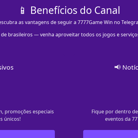
📱 Benefícios do Canal
scubra as vantagens de seguir a 7777Game Win no Teleg
de brasileiros — venha aproveitar todos os jogos e serviç
sivos
📢 Notí
m, promoções especiais
Fique por dentro d
s únicos!
eventos da 7