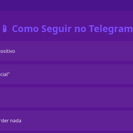
📱 Como Seguir no Telegram
ositivo
cial"
erder nada