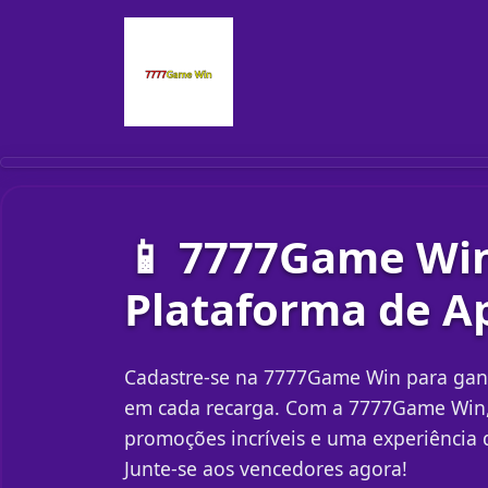
📱 7777Game Wi
Plataforma de A
Cadastre-se na 7777Game Win para gan
em cada recarga. Com a 7777Game Win,
promoções incríveis e uma experiência d
Junte-se aos vencedores agora!