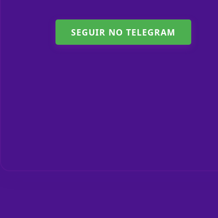
SEGUIR NO TELEGRAM