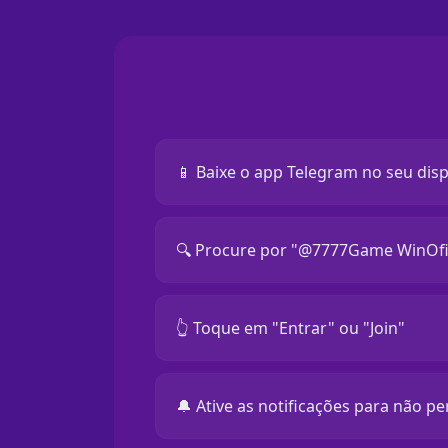
📱 Baixe o app Telegram no seu disp
🔍 Procure por "@7777Game WinOfi
👆 Toque em "Entrar" ou "Join"
🔔 Ative as notificações para não p