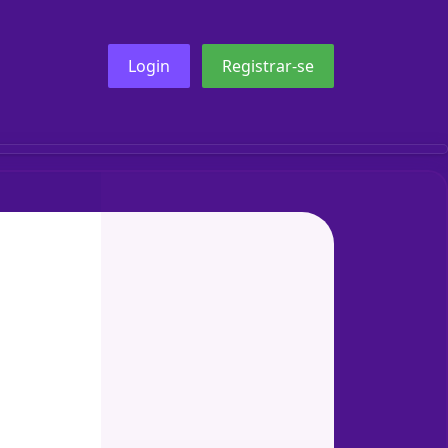
Login
Registrar-se