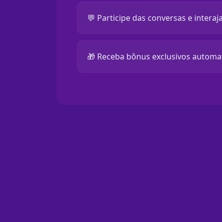
💬 Participe das conversas e interaj
🎁 Receba bônus exclusivos autom