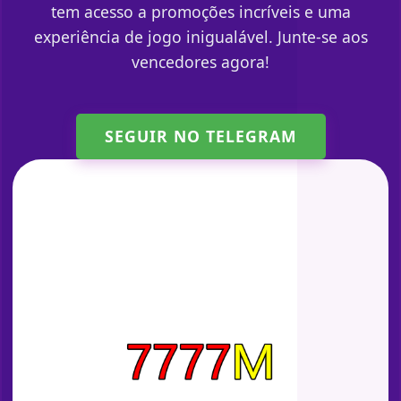
tem acesso a promoções incríveis e uma
experiência de jogo inigualável. Junte-se aos
vencedores agora!
SEGUIR NO TELEGRAM