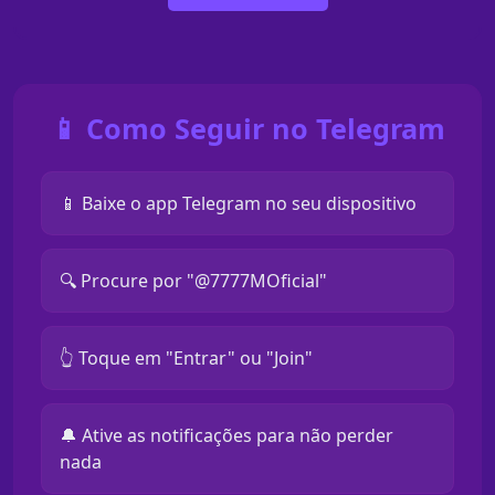
📱 Como Seguir no Telegram
📱 Baixe o app Telegram no seu dispositivo
🔍 Procure por "@7777MOficial"
👆 Toque em "Entrar" ou "Join"
🔔 Ative as notificações para não perder
nada