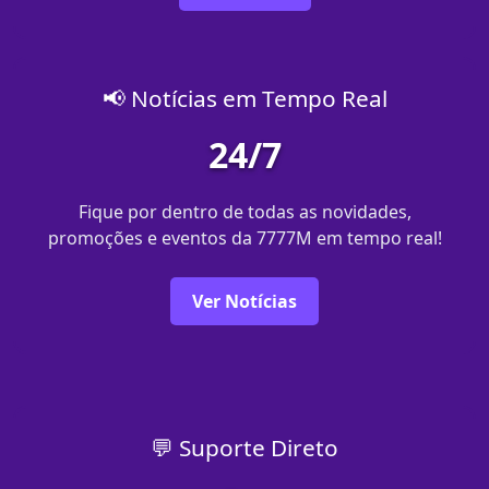
📢 Notícias em Tempo Real
24/7
Fique por dentro de todas as novidades,
promoções e eventos da 7777M em tempo real!
Ver Notícias
💬 Suporte Direto