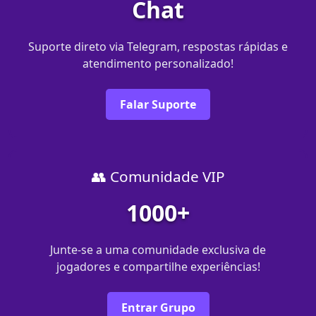
Chat
Suporte direto via Telegram, respostas rápidas e
atendimento personalizado!
Falar Suporte
👥 Comunidade VIP
1000+
Junte-se a uma comunidade exclusiva de
jogadores e compartilhe experiências!
Entrar Grupo