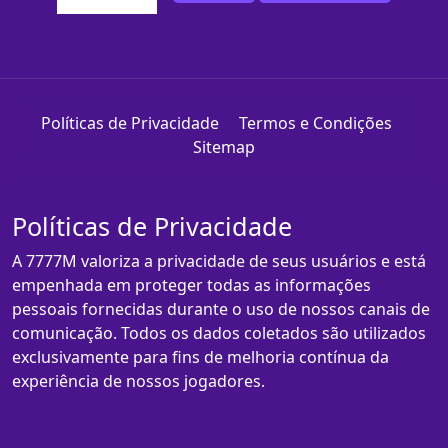
Políticas de Privacidade
Termos e Condições
Sitemap
Políticas de Privacidade
A 7777M valoriza a privacidade de seus usuários e está
empenhada em proteger todas as informações
pessoais fornecidas durante o uso de nossos canais de
comunicação. Todos os dados coletados são utilizados
exclusivamente para fins de melhoria contínua da
experiência de nossos jogadores.