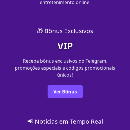
entretenimento online.
🎁 Bônus Exclusivos
VIP
Receba bônus exclusivos do Telegram,
promoções especiais e códigos promocionais
únicos!
Ver Bônus
📢 Notícias em Tempo Real