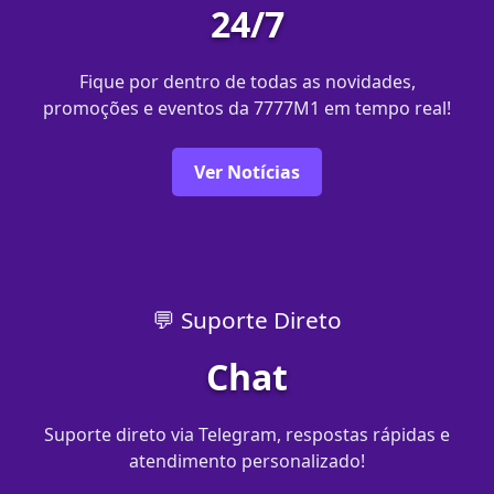
24/7
Fique por dentro de todas as novidades,
promoções e eventos da 7777M1 em tempo real!
Ver Notícias
💬 Suporte Direto
Chat
Suporte direto via Telegram, respostas rápidas e
atendimento personalizado!