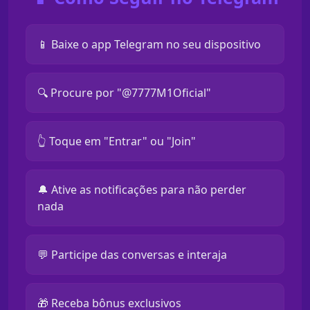
📱 Baixe o app Telegram no seu dispositivo
🔍 Procure por "@7777M1Oficial"
👆 Toque em "Entrar" ou "Join"
🔔 Ative as notificações para não perder
nada
💬 Participe das conversas e interaja
🎁 Receba bônus exclusivos