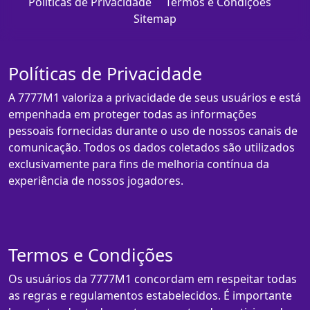
Políticas de Privacidade
Termos e Condições
Sitemap
Políticas de Privacidade
A 7777M1 valoriza a privacidade de seus usuários e está
empenhada em proteger todas as informações
pessoais fornecidas durante o uso de nossos canais de
comunicação. Todos os dados coletados são utilizados
exclusivamente para fins de melhoria contínua da
experiência de nossos jogadores.
Termos e Condições
Os usuários da 7777M1 concordam em respeitar todas
as regras e regulamentos estabelecidos. É importante