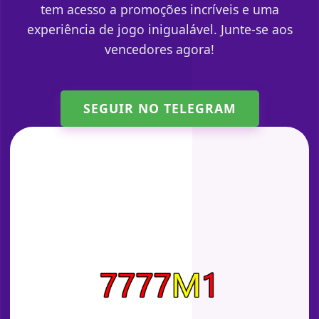
tem acesso a promoções incríveis e uma
experiência de jogo inigualável. Junte-se aos
vencedores agora!
SEGUIR NO TELEGRAM