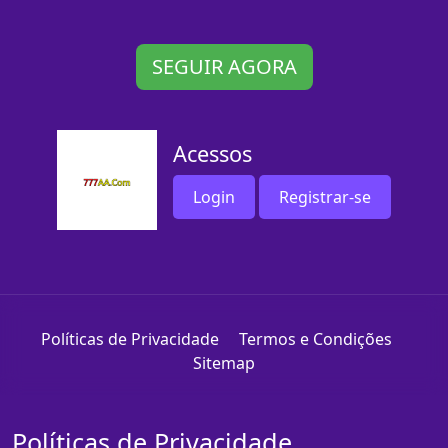
SEGUIR AGORA
Acessos
Login
Registrar-se
Políticas de Privacidade
Termos e Condições
Sitemap
Políticas de Privacidade