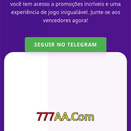
você tem acesso a promoções incríveis e uma
experiência de jogo inigualável. Junte-se aos
vencedores agora!
SEGUIR NO TELEGRAM