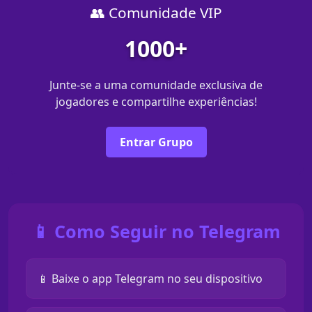
👥 Comunidade VIP
1000+
Junte-se a uma comunidade exclusiva de
jogadores e compartilhe experiências!
Entrar Grupo
📱 Como Seguir no Telegram
📱 Baixe o app Telegram no seu dispositivo