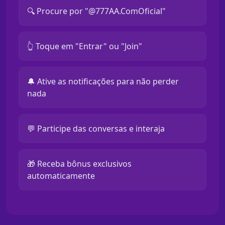
🔍 Procure por "@777AA.ComOficial"
👆 Toque em "Entrar" ou "Join"
🔔 Ative as notificações para não perder
nada
💬 Participe das conversas e interaja
🎁 Receba bônus exclusivos
automaticamente