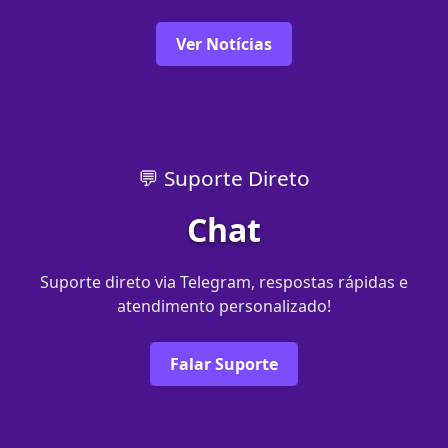
Ver Notícias
💬 Suporte Direto
Chat
Suporte direto via Telegram, respostas rápidas e
atendimento personalizado!
Falar Suporte