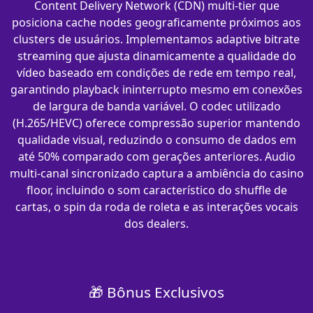
Content Delivery Network (CDN) multi-tier que
posiciona cache nodes geograficamente próximos aos
clusters de usuários. Implementamos adaptive bitrate
streaming que ajusta dinamicamente a qualidade do
vídeo baseado em condições de rede em tempo real,
garantindo playback ininterrupto mesmo em conexões
de largura de banda variável. O codec utilizado
(H.265/HEVC) oferece compressão superior mantendo
qualidade visual, reduzindo o consumo de dados em
até 50% comparado com gerações anteriores. Audio
multi-canal sincronizado captura a ambiência do casino
floor, incluindo o som característico do shuffle de
cartas, o spin da roda de roleta e as interações vocais
dos dealers.
🎁 Bônus Exclusivos