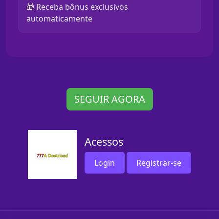
🎁 Receba bônus exclusivos
automaticamente
SEGUIR AGORA
Acessos
Login
Registrar-se