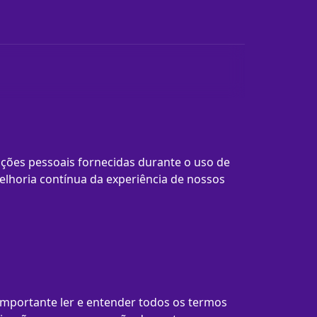
ções pessoais fornecidas durante o uso de
elhoria contínua da experiência de nossos
importante ler e entender todos os termos