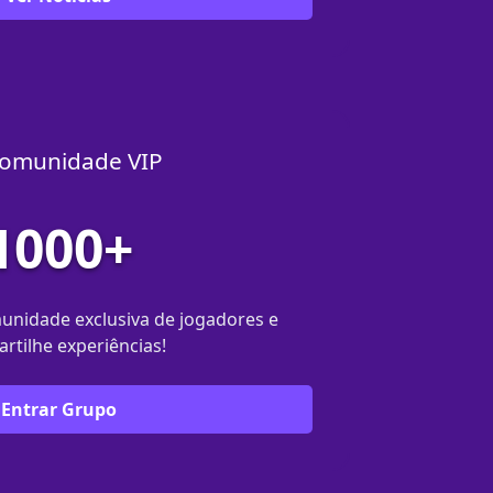
Comunidade VIP
1000+
unidade exclusiva de jogadores e
rtilhe experiências!
Entrar Grupo