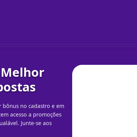
 Melhor
postas
r bônus no cadastro e em
 tem acesso a promoções
ualável. Junte-se aos