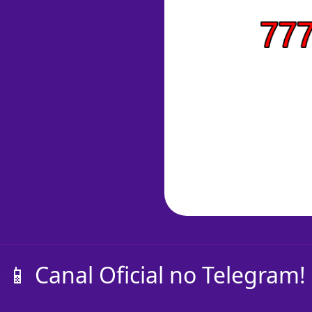
📱 Canal Oficial no Telegram!