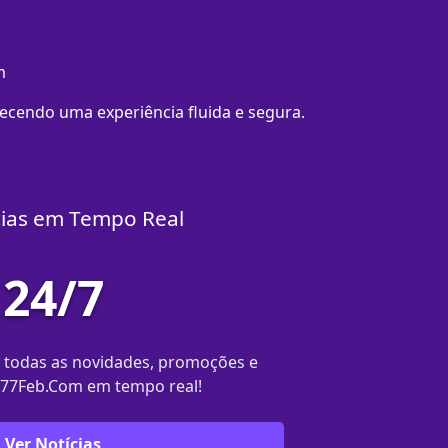
m
ecendo uma experiência fluida e segura.
cias em Tempo Real
24/7
e todas as novidades, promoções e
777Feb.Com em tempo real!
Ver Notícias