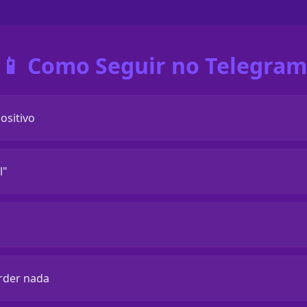
📱 Como Seguir no Telegram
ositivo
l"
erder nada