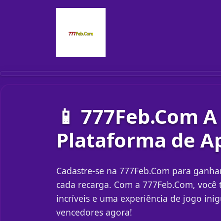
📱 777Feb.Com A
Plataforma de A
Cadastre-se na 777Feb.Com para ganha
cada recarga. Com a 777Feb.Com, você
incríveis e uma experiência de jogo inig
vencedores agora!