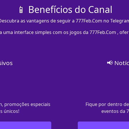
📱 Benefícios do Canal
Descubra as vantagens de seguir a 777Feb.Com no Telegra
 uma interface simples com os jogos da 777Feb.Com , ofer
sivos
📢 Notí
m, promoções especiais
Fique por dentro d
s únicos!
eventos da 