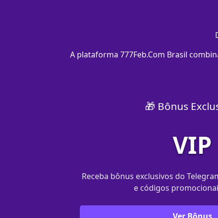
A plataforma 777Feb.Com Brasil combina
🎁 Bônus Exclu
VIP
Receba bônus exclusivos do Telegra
e códigos promocionai
Ver Bônus