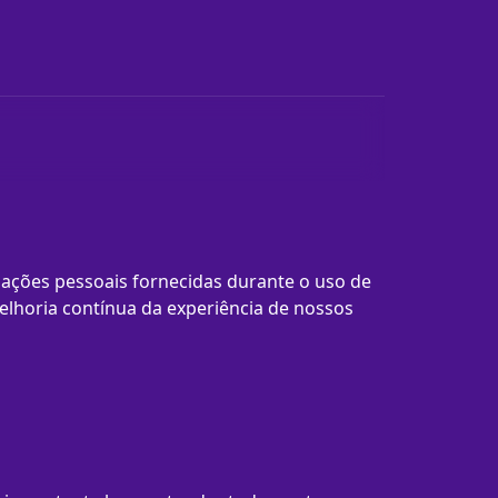
mações pessoais fornecidas durante o uso de
elhoria contínua da experiência de nossos