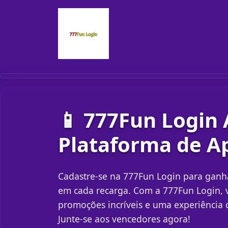
📱 777Fun Login
Plataforma de A
Cadastre-se na 777Fun Login para ganh
em cada recarga. Com a 777Fun Login, 
promoções incríveis e uma experiência d
Junte-se aos vencedores agora!