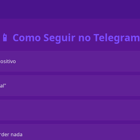
📱 Como Seguir no Telegram
ositivo
al"
erder nada