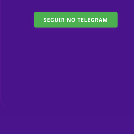
SEGUIR NO TELEGRAM