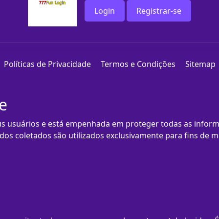
Login
Registrar-se
Políticas de Privacidade
Termos e Condições
Sitemap
de
eus usuários e está empenhada em proteger todas as infor
os coletados são utilizados exclusivamente para fins de m