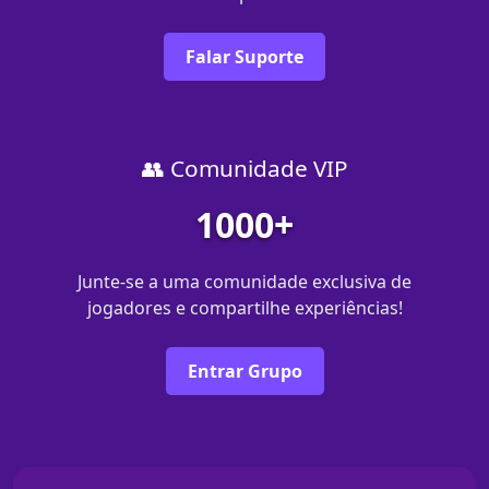
Falar Suporte
👥 Comunidade VIP
1000+
Junte-se a uma comunidade exclusiva de
jogadores e compartilhe experiências!
Entrar Grupo