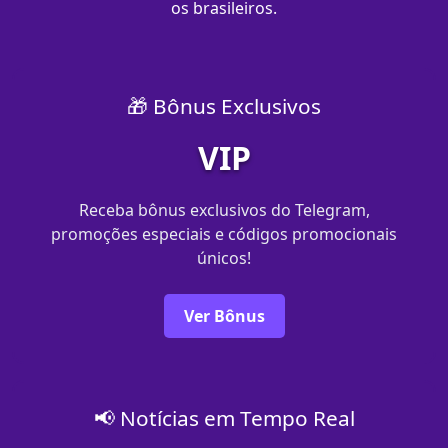
os brasileiros.
🎁 Bônus Exclusivos
VIP
Receba bônus exclusivos do Telegram,
promoções especiais e códigos promocionais
únicos!
Ver Bônus
📢 Notícias em Tempo Real