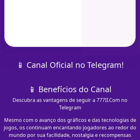
📱 Canal Oficial no Telegram!
📱 Benefícios do Canal
Descubra as vantagens de seguir a 777II.Com no
Telegram
Mesmo com o avanço dos gráficos e das tecnologias de
jogos, os continuam encantando jogadores ao redor do
mundo por sua facilidade, nostalgia e recompensas