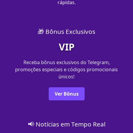
rápidas.
🎁 Bônus Exclusivos
VIP
Receba bônus exclusivos do Telegram,
promoções especiais e códigos promocionais
únicos!
Ver Bônus
📢 Notícias em Tempo Real