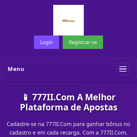
Login
Registrar-se
Menu
📱 777II.Com A Melhor
Plataforma de Apostas
Cadastre-se na 777II.Com para ganhar bônus no
cadastro e em cada recarga. Com a 777II.Com,