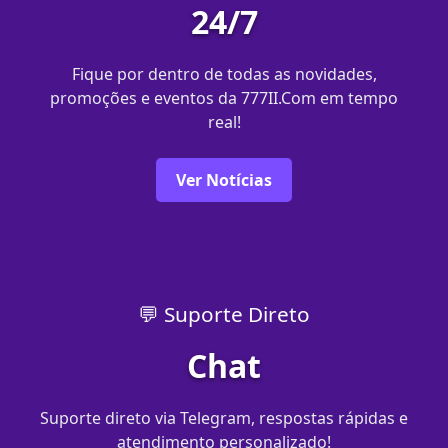
24/7
Fique por dentro de todas as novidades,
promoções e eventos da 777II.Com em tempo
real!
Ver Notícias
💬 Suporte Direto
Chat
Suporte direto via Telegram, respostas rápidas e
atendimento personalizado!