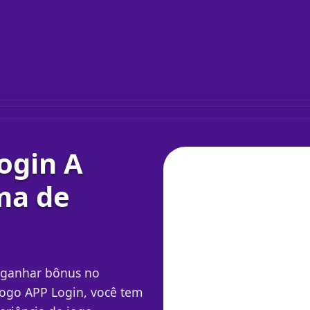
ogin A
ma de
 ganhar bônus no
Jogo APP Login, você tem