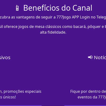
📱 Benefícios do Canal
cubra as vantagens de seguir a 777Jogo APP Login no Tele
il oferece jogos de mesa clássicos como bacará, pôquer e
alta fidelidade.
sivos
📢 Notí
m, promoções especiais
Fique por dentro d
s únicos!
eventos da 777