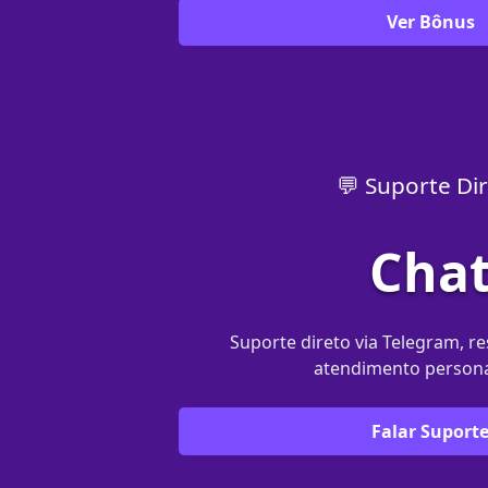
Ver Bônus
💬 Suporte Di
Cha
Suporte direto via Telegram, r
atendimento persona
Falar Suport