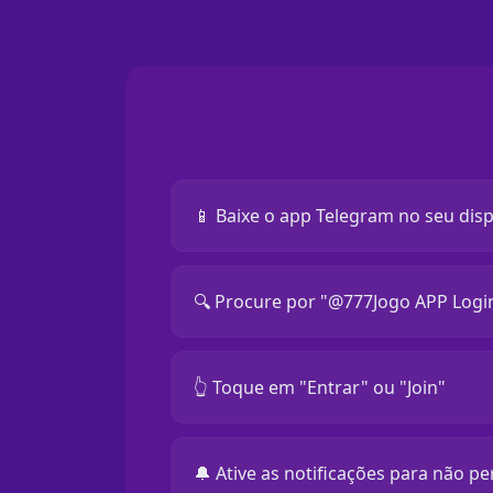
📱 Baixe o app Telegram no seu disp
🔍 Procure por "@777Jogo APP Login
👆 Toque em "Entrar" ou "Join"
🔔 Ative as notificações para não p