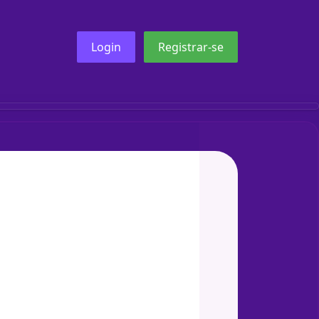
Login
Registrar-se