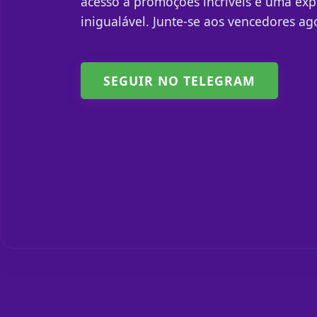
acesso a promoções incríveis e uma exp
inigualável. Junte-se aos vencedores ag
SEGUIR NO TELEGRAM