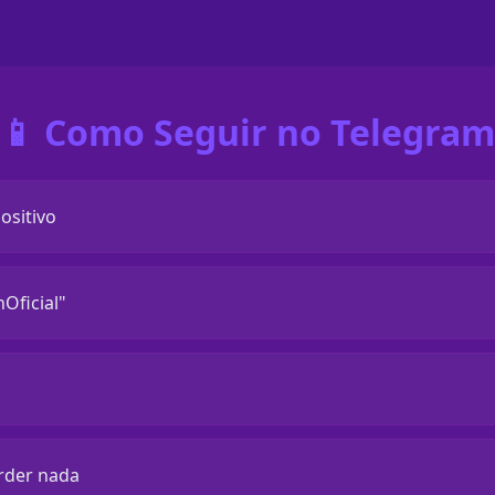
📱 Como Seguir no Telegram
ositivo
Oficial"
erder nada