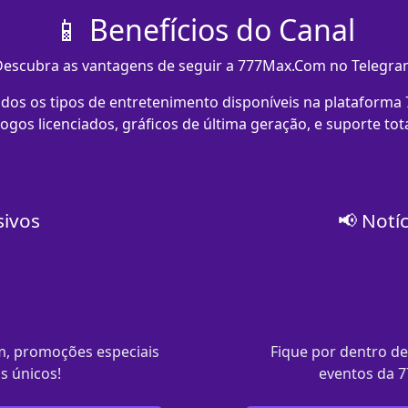
📱 Benefícios do Canal
escubra as vantagens de seguir a 777Max.Com no Telegr
os os tipos de entretenimento disponíveis na plataforma 
gos licenciados, gráficos de última geração, e suporte tota
sivos
📢 Notí
m, promoções especiais
Fique por dentro d
s únicos!
eventos da 