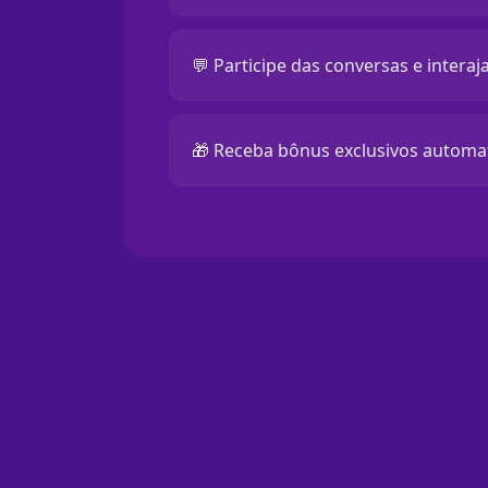
💬 Participe das conversas e interaj
🎁 Receba bônus exclusivos autom