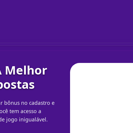
A Melhor
postas
r bônus no cadastro e
ocê tem acesso a
e jogo inigualável.