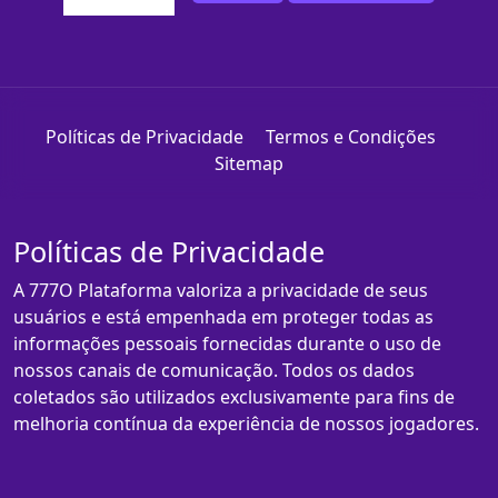
Políticas de Privacidade
Termos e Condições
Sitemap
Políticas de Privacidade
A 777O Plataforma valoriza a privacidade de seus
usuários e está empenhada em proteger todas as
informações pessoais fornecidas durante o uso de
nossos canais de comunicação. Todos os dados
coletados são utilizados exclusivamente para fins de
melhoria contínua da experiência de nossos jogadores.