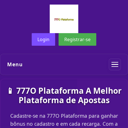
Login
Registrar-se
Menu
📱 777O Plataforma A Melhor
Plataforma de Apostas
Cadastre-se na 777O Plataforma para ganhar
bônus no cadastro e em cada recarga. Com a