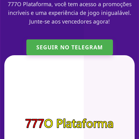
777O Plataforma, você tem acesso a promoções
incríveis e uma experiência de jogo inigualável.
Junte-se aos vencedores agora!
SEGUIR NO TELEGRAM