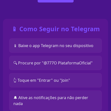
📱 Como Seguir no Telegram
📱 Baixe o app Telegram no seu dispositivo
🔍 Procure por "@777O PlataformaOficial"
👆 Toque em "Entrar" ou "Join"
🔔 Ative as notificações para não perder
nada