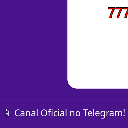
📱 Canal Oficial no Telegram!