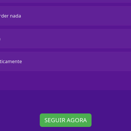
erder nada
a
aticamente
SEGUIR AGORA