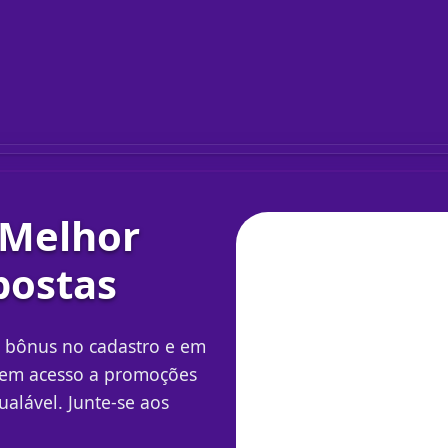
 Melhor
postas
r bônus no cadastro e em
 tem acesso a promoções
ualável. Junte-se aos