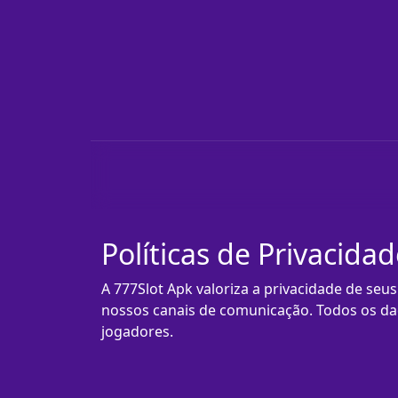
Políticas de Privacida
A 777Slot Apk valoriza a privacidade de se
nossos canais de comunicação. Todos os dad
jogadores.