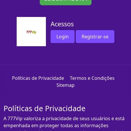
Acessos
Login
Registrar-se
Políticas de Privacidade
Termos e Condições
Sitemap
Políticas de Privacidade
A 777Vip valoriza a privacidade de seus usuários e está
empenhada em proteger todas as informações