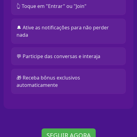
👆 Toque em "Entrar" ou "Join"
🔔 Ative as notificações para não perder
nada
💬 Participe das conversas e interaja
🎁 Receba bônus exclusivos
automaticamente
SEGUIR AGORA