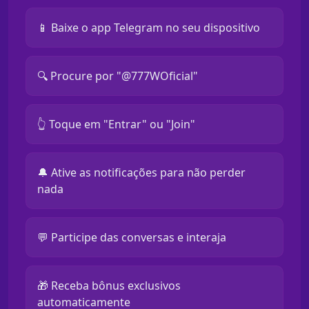
📱 Baixe o app Telegram no seu dispositivo
🔍 Procure por "@777WOficial"
👆 Toque em "Entrar" ou "Join"
🔔 Ative as notificações para não perder
nada
💬 Participe das conversas e interaja
🎁 Receba bônus exclusivos
automaticamente