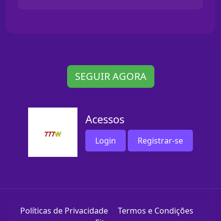
SEGUIR AGORA
Acessos
Login
Registrar-se
Políticas de Privacidade
Termos e Condições