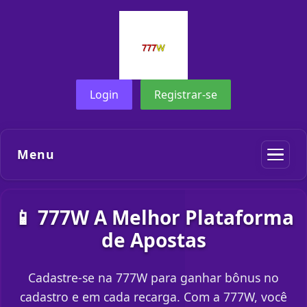
Login
Registrar-se
Menu
📱 777W A Melhor Plataforma
de Apostas
Cadastre-se na 777W para ganhar bônus no
cadastro e em cada recarga. Com a 777W, você