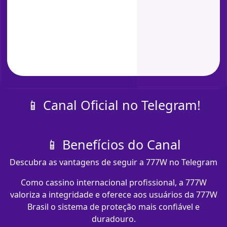
📱 Canal Oficial no Telegram!
📱 Benefícios do Canal
Descubra as vantagens de seguir a 777W no Telegram
Como cassino internacional profissional, a 777W
valoriza a integridade e oferece aos usuários da 777W
Brasil o sistema de proteção mais confiável e
duradouro.