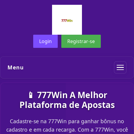
Login
Registrar-se
Menu
📱 777Win A Melhor
Plataforma de Apostas
Cadastre-se na 777Win para ganhar bônus no
cadastro e em cada recarga. Com a 777Win, você