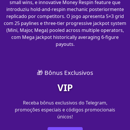
small wins, e innovative Money Respin feature que
introduziu hold-and-respin mechanic posteriormente
replicado por competitors. O jogo apresenta 5×3 grid
com 25 paylines e three-tier progressive jackpot system
(Mini, Major, Mega) pooled across multiple operators,
com Mega jackpot historically averaging 6-figure
payouts.
🎁 Bônus Exclusivos
VIP
Receba bônus exclusivos do Telegram,
promoções especiais e códigos promocionais
únicos!