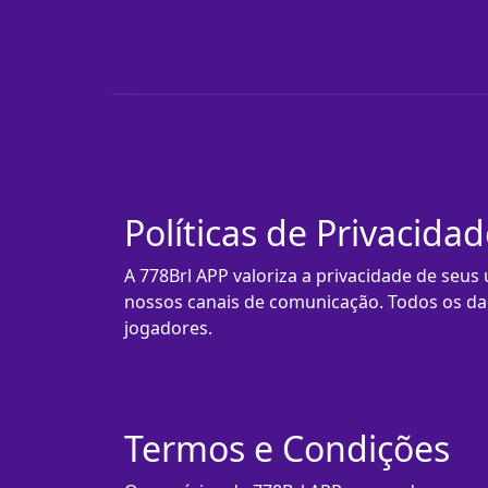
Políticas de Privacida
A 778Brl APP valoriza a privacidade de seu
nossos canais de comunicação. Todos os dad
jogadores.
Termos e Condições