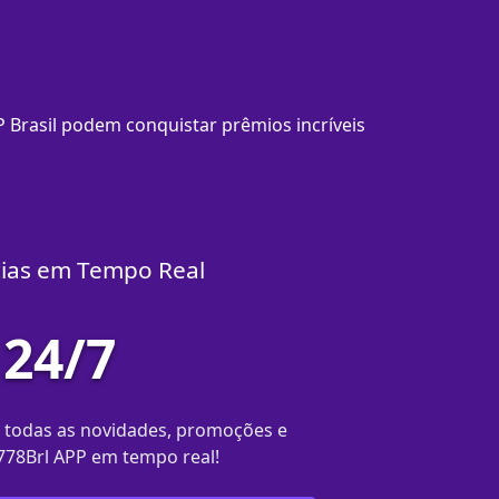
m
 Brasil podem conquistar prêmios incríveis
cias em Tempo Real
24/7
e todas as novidades, promoções e
778Brl APP em tempo real!