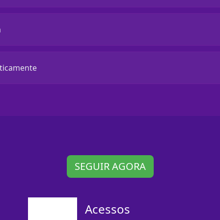
a
aticamente
SEGUIR AGORA
Acessos