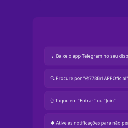
📱 Baixe o app Telegram no seu disp
🔍 Procure por "@778Brl APPOficial
👆 Toque em "Entrar" ou "Join"
🔔 Ative as notificações para não p