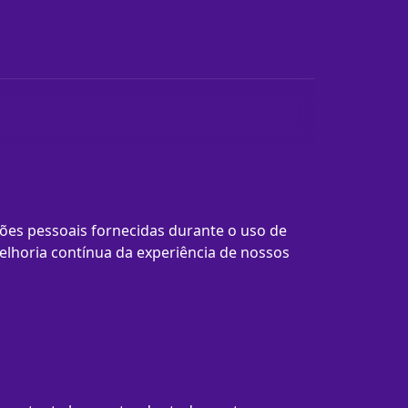
ões pessoais fornecidas durante o uso de
elhoria contínua da experiência de nossos