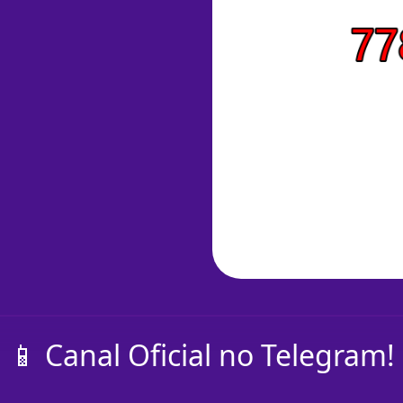
📱 Canal Oficial no Telegram!