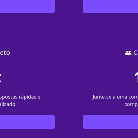
reto
👥 
t
espostas rápidas e
Junte-se a uma com
lizado!
compa
e