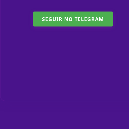
SEGUIR NO TELEGRAM