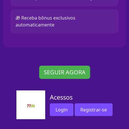
🎁 Receba bônus exclusivos
automaticamente
SEGUIR AGORA
Acessos
Login
Registrar-se