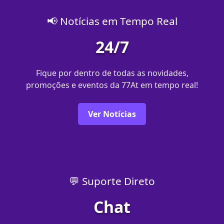
📢 Notícias em Tempo Real
24/7
Fique por dentro de todas as novidades,
promoções e eventos da 77At em tempo real!
Ver Notícias
💬 Suporte Direto
Chat