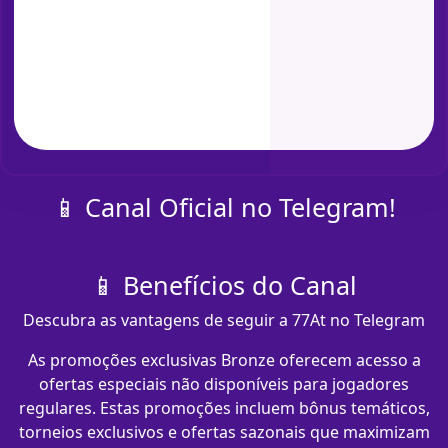
📱 Canal Oficial no Telegram!
📱 Benefícios do Canal
Descubra as vantagens de seguir a 77At no Telegram
As promoções exclusivas Bronze oferecem acesso a
ofertas especiais não disponíveis para jogadores
regulares. Estas promoções incluem bônus temáticos,
torneios exclusivos e ofertas sazonais que maximizam