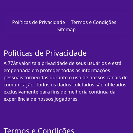
Políticas de Privacidade
Termos e Condições
Sitemap
Políticas de Privacidade
A 77At valoriza a privacidade de seus usuários e está
empenhada em proteger todas as informações
pessoais fornecidas durante o uso de nossos canais de
comunicação. Todos os dados coletados são utilizados
exclusivamente para fins de melhoria contínua da
experiência de nossos jogadores.
Termos e Condições