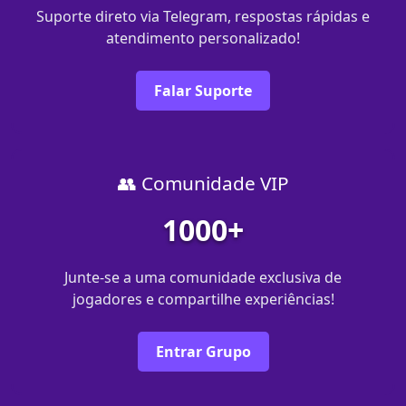
Suporte direto via Telegram, respostas rápidas e
atendimento personalizado!
Falar Suporte
👥 Comunidade VIP
1000+
Junte-se a uma comunidade exclusiva de
jogadores e compartilhe experiências!
Entrar Grupo