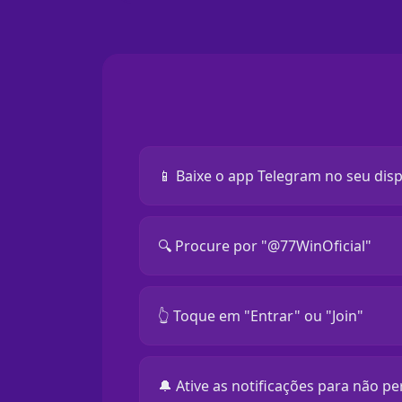
📱 Baixe o app Telegram no seu disp
🔍 Procure por "@77WinOficial"
👆 Toque em "Entrar" ou "Join"
🔔 Ative as notificações para não p