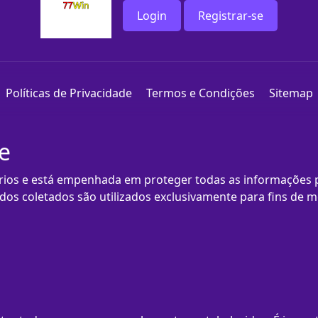
Login
Registrar-se
Políticas de Privacidade
Termos e Condições
Sitemap
de
ários e está empenhada em proteger todas as informações 
os coletados são utilizados exclusivamente para fins de m