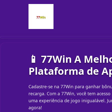
📱 77Win A Melh
Plataforma de A
Cadastre-se na 77Win para ganhar bônu
recarga. Com a 77Win, você tem acesso 
uma experiência de jogo inigualável. J
agora!