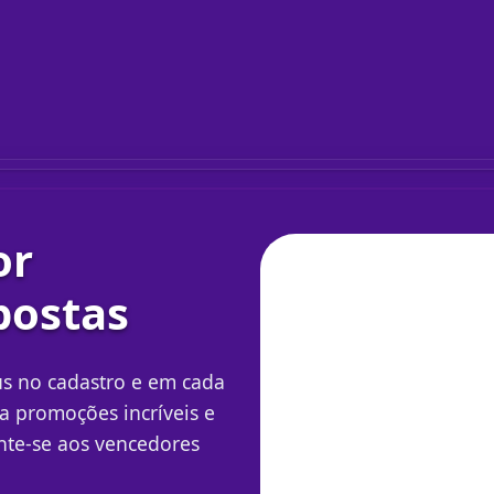
or
postas
s no cadastro e em cada
a promoções incríveis e
unte-se aos vencedores