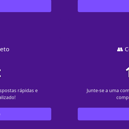
reto
👥 
t
espostas rápidas e
Junte-se a uma com
lizado!
compa
e