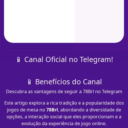
📱 Canal Oficial no Telegram!
📱 Benefícios do Canal
Descubra as vantagens de seguir a 78Brl no Telegram
Este artigo explora a rica tradição e a popularidade dos
jogos de mesa no
78Brl
, abordando a diversidade de
opções, a interação social que eles proporcionam e a
evolução da experiência de jogo online.