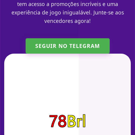
tem acesso a promoções incríveis e uma
experiência de jogo inigualável. Junte-se aos
vencedores agora!
SEGUIR NO TELEGRAM