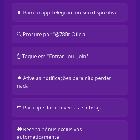
📱 Baixe o app Telegram no seu dispositivo
🔍 Procure por "@78BrlOficial"
👆 Toque em "Entrar" ou "Join"
🔔 Ative as notificações para não perder
nada
💬 Participe das conversas e interaja
🎁 Receba bônus exclusivos
automaticamente