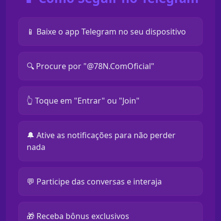
📱 Baixe o app Telegram no seu dispositivo
🔍 Procure por "@78N.ComOficial"
👆 Toque em "Entrar" ou "Join"
🔔 Ative as notificações para não perder
nada
💬 Participe das conversas e interaja
🎁 Receba bônus exclusivos