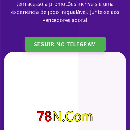
tem acesso a promoções incríveis e uma
experiência de jogo inigualável. Junte-se aos
vencedores agora!
SEGUIR NO TELEGRAM