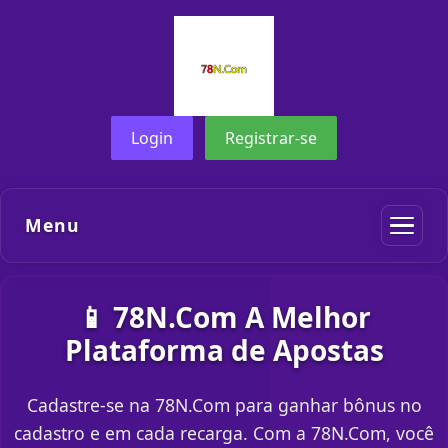
Login
Registrar-se
Menu
📱 78N.Com A Melhor
Plataforma de Apostas
Cadastre-se na 78N.Com para ganhar bônus no
cadastro e em cada recarga. Com a 78N.Com, você