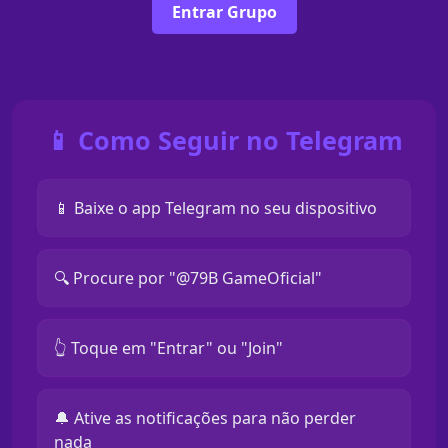
Entrar Grupo
📱 Como Seguir no Telegram
📱 Baixe o app Telegram no seu dispositivo
🔍 Procure por "@79B GameOficial"
👆 Toque em "Entrar" ou "Join"
🔔 Ative as notificações para não perder
nada