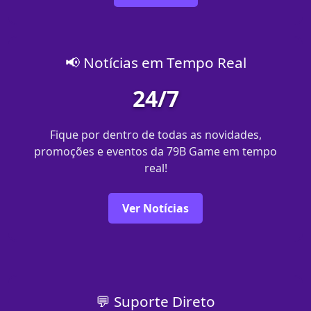
📢 Notícias em Tempo Real
24/7
Fique por dentro de todas as novidades,
promoções e eventos da 79B Game em tempo
real!
Ver Notícias
💬 Suporte Direto