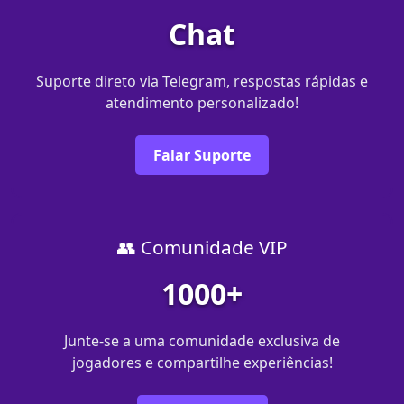
Chat
Suporte direto via Telegram, respostas rápidas e
atendimento personalizado!
Falar Suporte
👥 Comunidade VIP
1000+
Junte-se a uma comunidade exclusiva de
jogadores e compartilhe experiências!