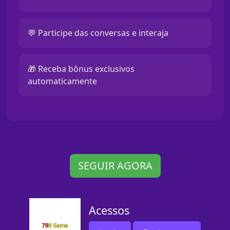
💬 Participe das conversas e interaja
🎁 Receba bônus exclusivos
automaticamente
SEGUIR AGORA
Acessos