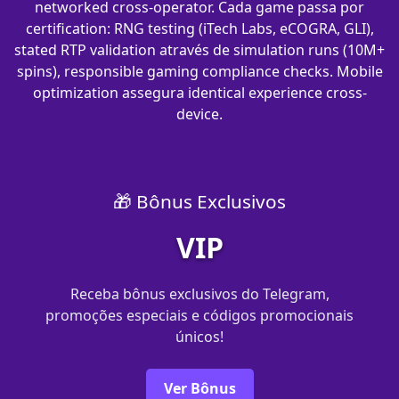
networked cross-operator. Cada game passa por
certification: RNG testing (iTech Labs, eCOGRA, GLI),
stated RTP validation através de simulation runs (10M+
spins), responsible gaming compliance checks. Mobile
optimization assegura identical experience cross-
device.
🎁 Bônus Exclusivos
VIP
Receba bônus exclusivos do Telegram,
promoções especiais e códigos promocionais
únicos!
Ver Bônus