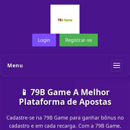
Login
Registrar-se
Menu
📱 79B Game A Melhor
Plataforma de Apostas
Cadastre-se na 79B Game para ganhar bônus no
cadastro e em cada recarga. Com a 79B Game,