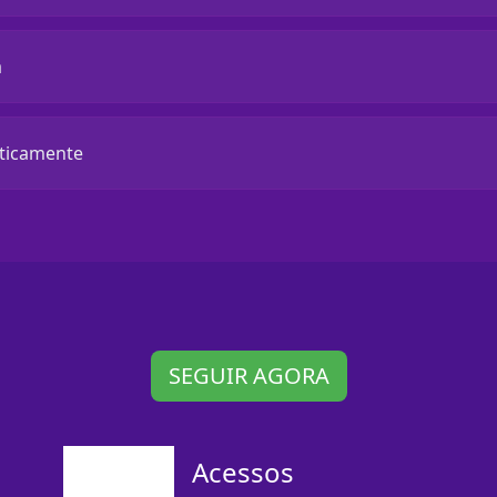
a
aticamente
SEGUIR AGORA
Acessos