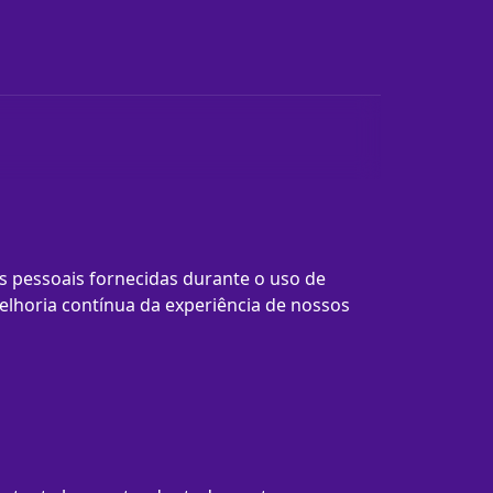
s pessoais fornecidas durante o uso de
elhoria contínua da experiência de nossos