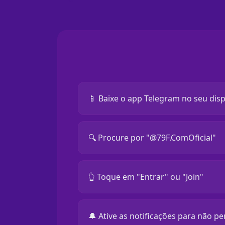
📱 Baixe o app Telegram no seu disp
🔍 Procure por "@79F.ComOficial"
👆 Toque em "Entrar" ou "Join"
🔔 Ative as notificações para não p