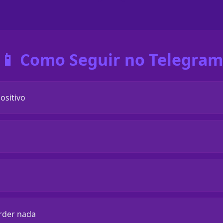
📱 Como Seguir no Telegram
ositivo
erder nada